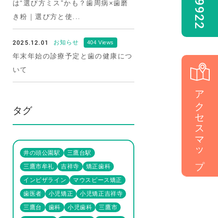
は“選び方ミス”かも？歯周病×歯磨
き粉｜選び方と使...
2025.12.01
お知らせ
404 Views
年末年始の診療予定と歯の健康につ
いて
アクセスマップ
タグ
井の頭公園駅
三鷹台駅
三鷹市牟礼
吉祥寺
矯正歯科
インビザライン
マウスピース矯正
歯医者
小児矯正
小児矯正吉祥寺
三鷹台
歯科
小児歯科
三鷹市