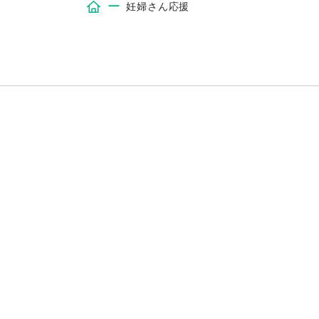
ー
三鷹市牟礼歯科・歯医者 井の頭公園こどもとおとな歯科・矯正歯科・矯正歯科 吉祥寺・三鷹台・小児歯科・小児矯正・歯科医院
妊婦さん応援