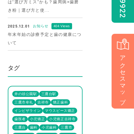
は“選び方ミス”かも？歯周病×歯磨
き粉｜選び方と使...
2025.12.01
お知らせ
404 Views
年末年始の診療予定と歯の健康につ
いて
アクセスマップ
タグ
井の頭公園駅
三鷹台駅
三鷹市牟礼
吉祥寺
矯正歯科
インビザライン
マウスピース矯正
歯医者
小児矯正
小児矯正吉祥寺
三鷹台
歯科
小児歯科
三鷹市