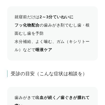
就寝前だけは
2～3分ていねいに
フッ化物配合
の歯みがき剤でむし歯・根
面むし歯を予防
水分補給、よく噛む、ガム（キシリトー
ル）などで
唾液ケア
受診の目安（こんな症状は相談を）
歯みがきで
出血が続く／歯ぐきが腫れて