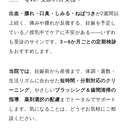
出血・腫れ・口臭・しみる・ねばつき
が2週間以
上続く、痛みや腫れが反復する、妊娠を予定し
ている／授乳中でケアに不安がある――いずれ
も受診のサインです。
3～6か月ごとの定期検診
をおすすめします。
当院では
、妊娠前から産後まで、体調・週数・
生活リズムに合わせた
短時間・分割対応のクリ
ーニング
、やさしい
ブラッシング＆歯間清掃の
指導
、
薬剤選択の配慮
までトータルでサポート
します。気になることは、どうぞお気軽にご相
談ください。