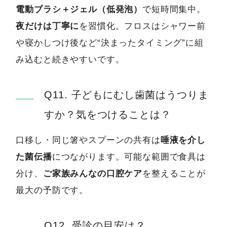
電動ブラシ＋ジェル（低発泡）
で短時間集中。
夜だけは丁寧に
を習慣化。フロスはシャワー前
や寝かしつけ後など“決まったタイミング”に組
み込むと続きやすいです。
Q11. 子どもにむし歯菌はうつりま
すか？気をつけることは？
口移し・同じ箸やスプーンの共有は
唾液を介し
た菌伝播
につながります。可能な範囲で食具は
分け、
ご家族みんなの口腔ケア
を整えることが
最大の予防です。
Q12. 受診の目安は？