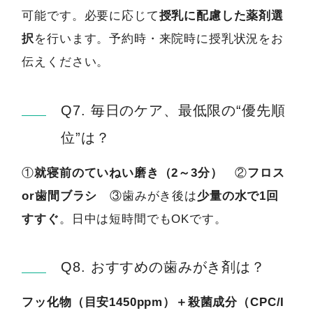
可能です。必要に応じて
授乳に配慮した薬剤選
択
を行います。予約時・来院時に授乳状況をお
伝えください。
Q7. 毎日のケア、最低限の“優先順
位”は？
①
就寝前のていねい磨き（2～3分）
②
フロス
or歯間ブラシ
③歯みがき後は
少量の水で1回
すすぐ
。日中は短時間でもOKです。
Q8. おすすめの歯みがき剤は？
フッ化物（目安1450ppm）＋殺菌成分（CPC/I