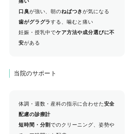
痛い
口臭
が強い、朝の
ねばつき
が気になる
歯がグラグラ
する、噛むと痛い
妊娠・授乳中で
ケア方法や成分選びに不
安
がある
当院のサポート
体調・週数・産科の指示に合わせた
安全
配慮の診療計
短時間・分割
でのクリーニング、姿勢や