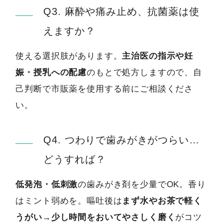
Q3. 麻酔や痛み止め、抗菌薬は使
えますか？
使える選択肢があります。
主治医の指示や妊
娠・授乳への配慮
のもとで処方しますので、自
己判断で市販薬を使用する前にご相談くださ
い。
Q4. つわりで歯みがきがつらい…
どうすれば？
低発泡・低刺激
の歯みがき剤を少量でOK。香り
はミント弱めを。嘔吐後は
まず水やお茶で軽く
うがい→少し時間をおいてやさしく磨く
がコツ