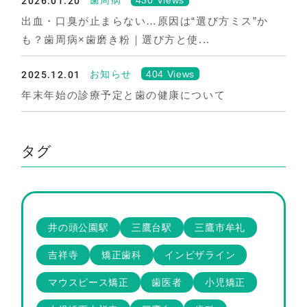
2026.01.20
出血・口臭が止まらない…原因は“選び方ミス”か
も？歯周病×歯磨き粉｜選び方と使...
2025.12.01
404 Views
お知らせ
年末年始の診療予定と歯の健康について
タグ
井の頭公園駅
三鷹台駅
三鷹市牟礼
吉祥寺
矯正歯科
インビザライン
マウスピース矯正
歯医者
小児矯正