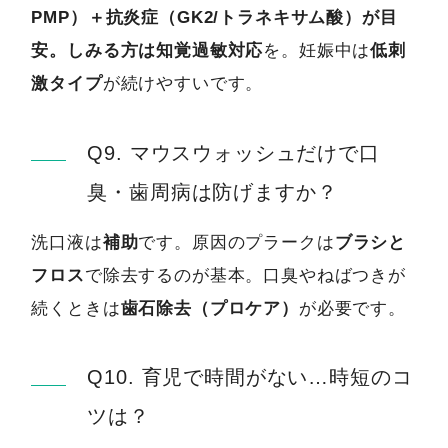
PMP）＋抗炎症（GK2/トラネキサム酸）が目
安。しみる方は知覚過敏対応
を。妊娠中は
低刺
激タイプ
が続けやすいです。
Q9. マウスウォッシュだけで口
臭・歯周病は防げますか？
洗口液は
補助
です。原因のプラークは
ブラシと
フロス
で除去するのが基本。口臭やねばつきが
続くときは
歯石除去（プロケア）
が必要です。
Q10. 育児で時間がない…時短のコ
ツは？