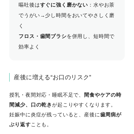
嘔吐後は
すぐに強く磨かない
：水やお茶
でうがい→少し時間をおいてやさしく磨
く
フロス・歯間ブラシ
を併用し、短時間で
効率よく
産後に増える“お口のリスク”
授乳・夜間対応・睡眠不足で、
間食やケアの時
間減少、口の乾き
が起こりやすくなります。
妊娠中に炎症が残っていると、産後に
歯周病が
ぶり返す
ことも。