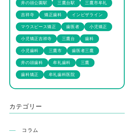
井の頭公園駅
三鷹台駅
三鷹市牟礼
吉祥寺
矯正歯科
インビザライン
マウスピース矯正
歯医者
小児矯正
小児矯正吉祥寺
三鷹台
歯科
小児歯科
三鷹市
歯医者三鷹
井の頭歯科
牟礼歯科
三鷹
歯科矯正
牟礼歯科医院
カテゴリー
コラム